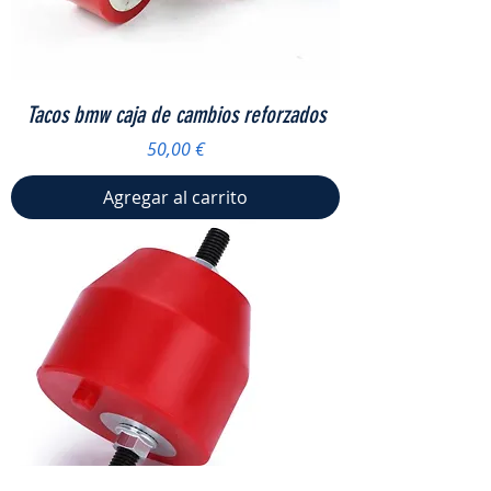
Tacos bmw caja de cambios reforzados
Precio
50,00 €
Agregar al carrito