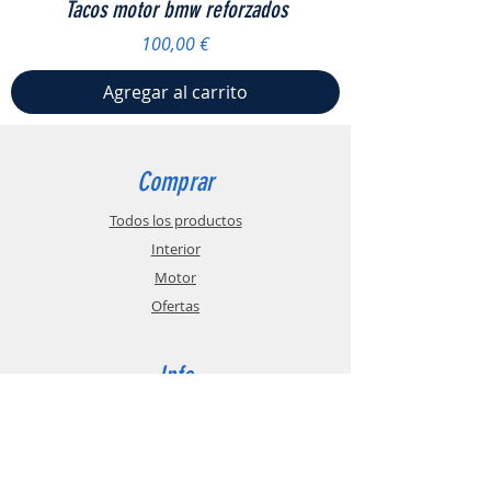
Tacos motor bmw reforzados
Precio
100,00 €
Agregar al carrito
Comprar
Todos los productos
Interior
Motor
Ofertas
Info
Sobre nosotros
Política de envíos
Contacto