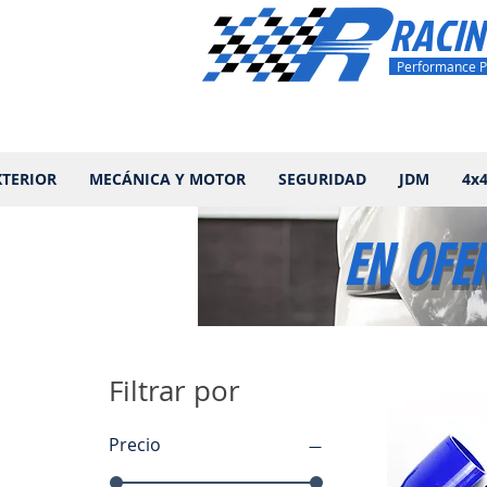
RACIN
Performance P
XTERIOR
MECÁNICA Y MOTOR
SEGURIDAD
JDM
4x
EN OFE
Filtrar por
Precio