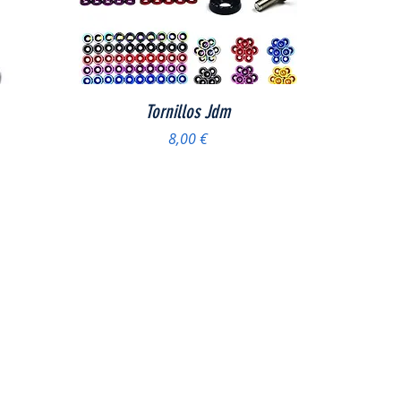
Vista rápida
Tornillos Jdm
ta
Precio
8,00 €