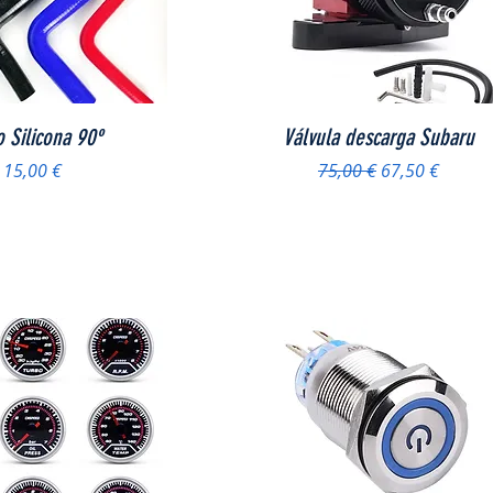
Vista rápida
Vista rápida
 Silicona 90º
Válvula descarga Subaru
Precio
Precio
Precio de ofer
15,00 €
75,00 €
67,50 €