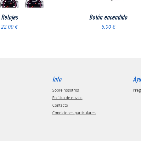
Vista rápida
Vista rápida
Relojes
Botón encendido
Precio
Precio
22,00 €
6,00 €
Info
Ay
Sobre nosotros
Preg
Política de envíos
Contacto
Condiciones particulares