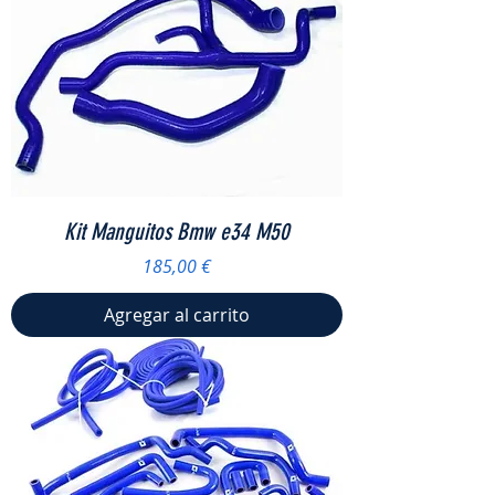
Kit Manguitos Bmw e34 M50
Precio
185,00 €
Agregar al carrito