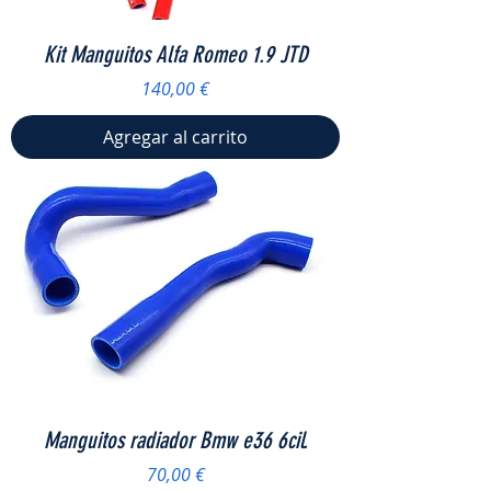
Kit Manguitos Alfa Romeo 1.9 JTD
Precio
140,00 €
Agregar al carrito
Manguitos radiador Bmw e36 6cil.
Precio
70,00 €