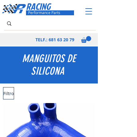
RACING
Performance Parts
TELF.:
681 63 20 79
MANGUITOS DE
SILICONA
Filtro