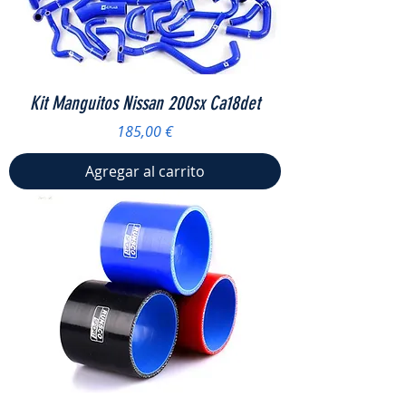
Kit Manguitos Nissan 200sx Ca18det
Precio
185,00 €
Agregar al carrito