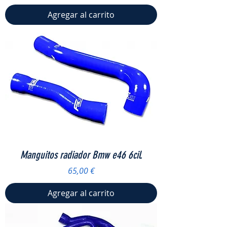
Agregar al carrito
Manguitos radiador Bmw e46 6cil.
Precio
65,00 €
Agregar al carrito