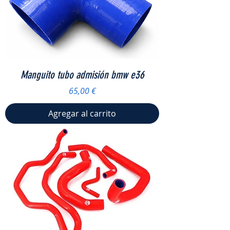
Manguito tubo admisión bmw e36
Precio
65,00 €
Agregar al carrito