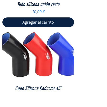
Tubo silicona unión recto
Precio
10,00 €
Agregar al carrito
Codo Silicona Reductor 45º
Precio
20,00 €
Agregar al carrito