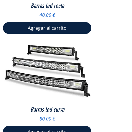
Barras led recta
Precio
40,00 €
Agregar al carrito
Barras led curva
Precio
80,00 €
Agregar al carrito