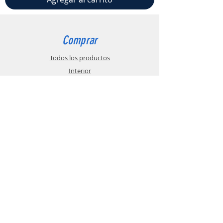
Comprar
Todos los productos
Interior
Motor
Ofertas
Info
Sobre nosotros
Política de envíos
Contacto
Condiciones particulares
Ayuda