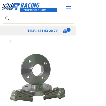
RACING
Performance Parts
TELF.:
681 63 20 79