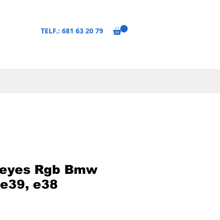
TELF.: 681 63 20 79
l eyes Rgb Bmw
 e39, e38