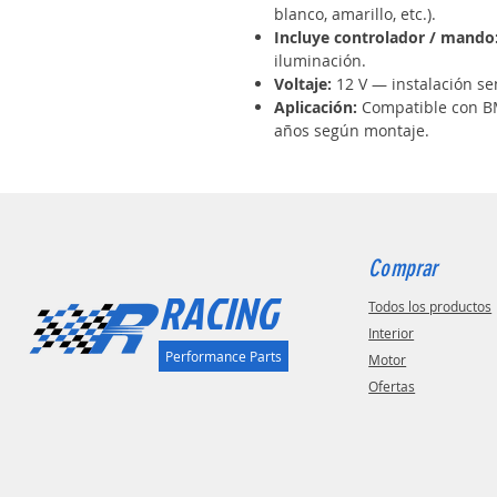
blanco, amarillo, etc.).
Incluye controlador / mando
iluminación.
Voltaje:
12 V — instalación sen
Aplicación:
Compatible con
años según montaje.
Comprar
RACING
Todos los productos
Interior
Performance Parts
Motor
Ofertas