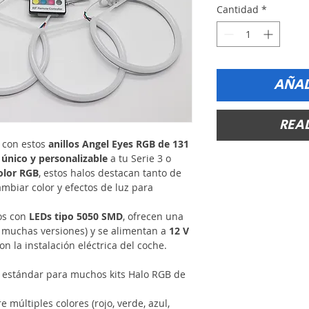
Cantidad
*
AÑAD
REA
 con estos
anillos Angel Eyes RGB de 131
k
único y personalizable
a tu Serie 3 o
olor RGB
, estos halos destacan tanto de
mbiar color y efectos de luz para
dos con
LEDs tipo 5050 SMD
, ofrecen una
muchas versiones) y se alimentan a
12 V
on la instalación eléctrica del coche.
stándar para muchos kits Halo RGB de
 múltiples colores (rojo, verde, azul,