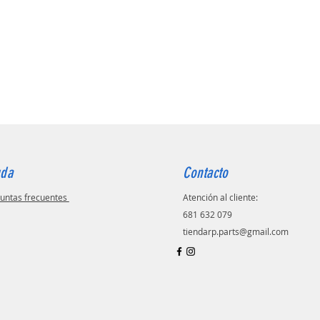
uda
Contacto
untas frecuentes
Atención al cliente:
681 632 079
tiendarp.parts@gmail.com