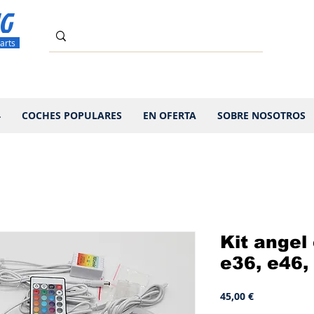
G
arts
4
COCHES POPULARES
EN OFERTA
SOBRE NOSOTROS
Kit ange
e36, e46,
Precio
45,00 €