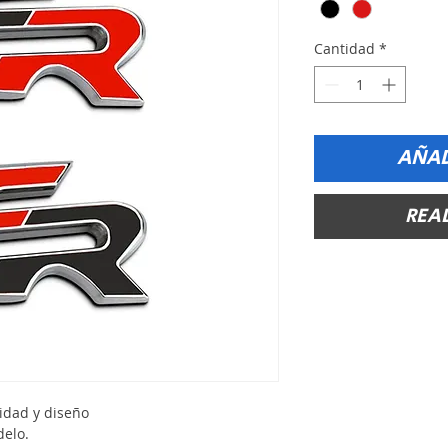
Cantidad
*
AÑAD
REA
idad y diseño
delo.