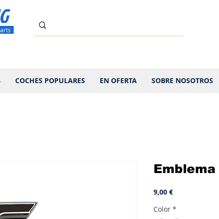
G
arts
4
COCHES POPULARES
EN OFERTA
SOBRE NOSOTROS
Emblema 
Precio
9,00 €
Color
*