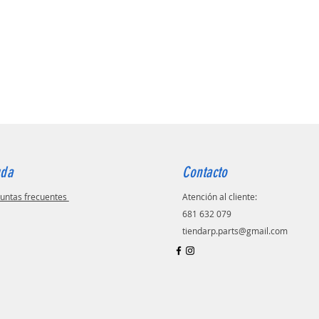
uda
Contacto
untas frecuentes
Atención al cliente:
681 632 079
tiendarp.parts@gmail.com